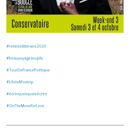
#rentréelittéraire2020
#beauvoyageàoujda
#TourDeFrancePoétique
#LifeisAPoetrip
#écrirejustejusteécrire
#OnTheMoonForLove