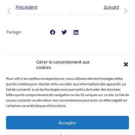
Précédent
Suivant
Sur Cette Terre Chère À Char, L’isle-Sur-La-Sorgue
Dans La Boucle, À Besançon… Sur La Lune
Partager
Gérer le consentement aux
cookies
Pour offrir les meilleures expériences, nous utilisons des technologies telles
En liens
que les cookies pour stocker et/ou accéder aux informations des appareils. Le
fait de consentir à ces technologies nous permettra de traiter des données
telles que le comportement de navigation ou les ID uniques sur ce site. Le fait de
ne pas consentir ou de retirer son consentement peut avoir un effet négatif sur
certaines caractéristiques et fonctions.
Accepter