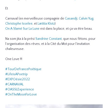
Et
Carnaval (en merveilleuse compagnie de
Gasandji
,
Calvin Yug
,
Christophe Isselee
, et
Lætitia Klotz
)
On A Slamé Sur La Lune
est dans la place, et ça va être beau.
Na som jita à la prési
Sandrine Constant
, que nous fêtons, pour
l’organisation des rêves, et à la Cité du Mot pour l’invitation
chaleureuse.
One Love !!!
#TourDeFrancePoétique
#LifeisAPoetrip
#EXPOésie2022
#CARNAVAL
#OASSLExperience
#OnTheMoonForLove