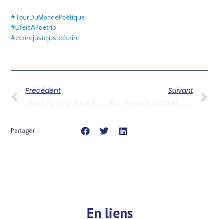
#
TourDuMondePoétique
#
LifeisAPoetrip
#
écrirejustejusteécrire
Précédent
Suivant
Bien Arrivé Aux Émirats
Au Revoir Dubai, Abu Dhabi, Sharjah…
Partager
En liens