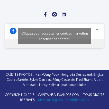
Cliquez pour accepter les cookies marketing
et activer ce contenu
CRÉDITS PHOTOS : Ken Wong-Youk-Hong, Léa Desrayaud, Brigitte
Costa Léardée, Sylvie Darreau, Rémy Castelain, Fred Ebami, Albert
Morisseau Leroy, Kalimat, José Jumarie Julan
COPYRIGHT(C) 2015 – CAPITAINEALEXANDRE.COM – TOUS DROITS
RÉSERVÉS –
Mentions légales
–
Confidentialités