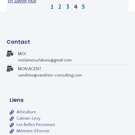
En Savoir Plus
1
2
3
4
5
Contact
MOI:
onslamesurlalune@gmail.com
MON AGENT :
sandrine@sandrine-consulting.com
Liens
Africulture
Calman-Levy
Les Belles Personnes
Mémoire d'Encrier