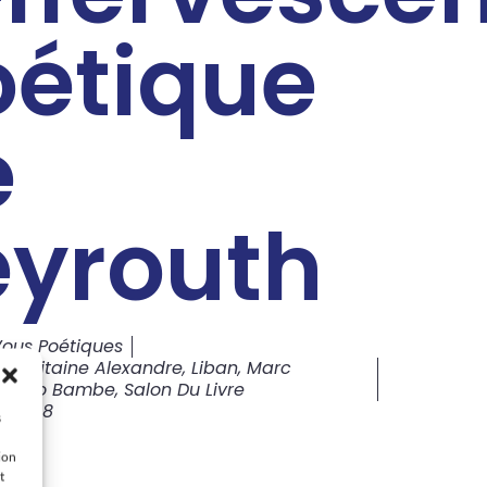
oétique
e
eyrouth
ous Poétiques
,
Capitaine Alexandre
,
Liban
,
Marc
re Oho Bambe
,
Salon Du Livre
, 2018
s
ion
t