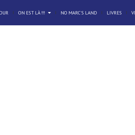
OUR
ON EST LÀ !!!
NO MARC’S LAND
LIVRES
V