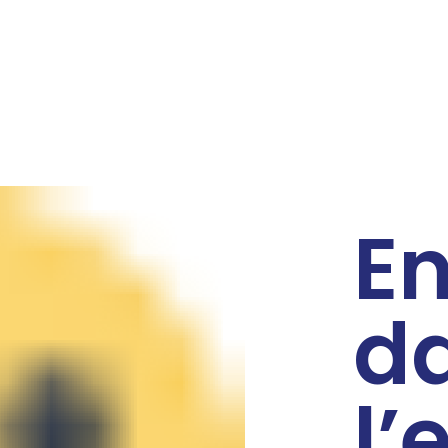
E
d
l’