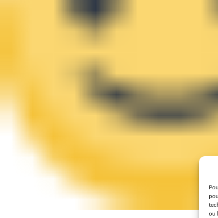
Pou
pou
tec
ou 