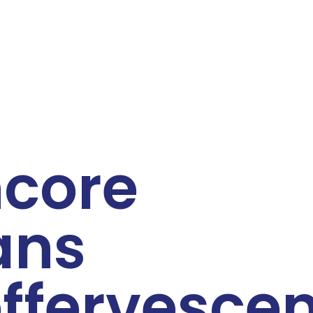
ncore
ans
effervesce