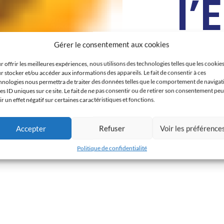
l’
Gérer le consentement aux cookies
Rendez-V
Calvin Y
r offrir les meilleures expériences, nous utilisons des technologies telles que les cookie
D'Oujda
,
r stocker et/ou accéder aux informations des appareils. Le fait de consentir à ces
Camara
hnologies nous permettra de traiter des données telles que le comportement de navigat
Janvier 6, 2
les ID uniques sur ce site. Le fait de ne pas consentir ou de retirer son consentement peu
ir un effet négatif sur certaines caractéristiques et fonctions.
Accepter
Refuser
Voir les préférence
Politique de confidentialité