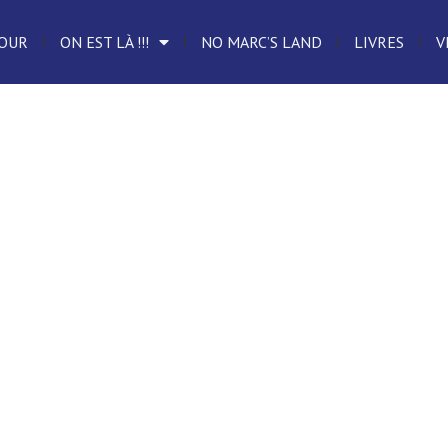
OUR
ON EST LÀ !!!
NO MARC’S LAND
LIVRES
V