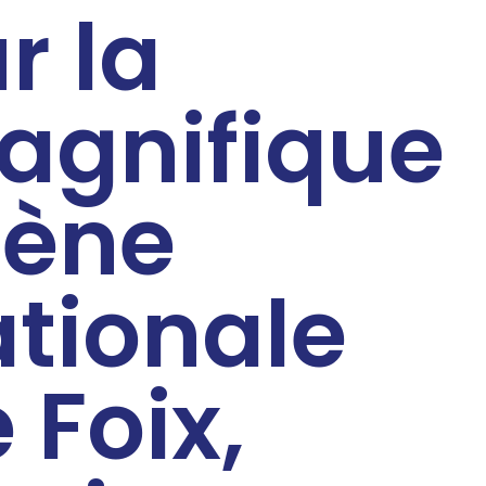
r la
agnifique
cène
tionale
 Foix,