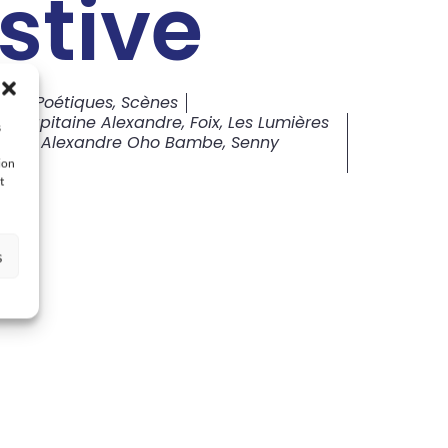
Estive
ous Poétiques
,
Scènes
ug
,
Capitaine Alexandre
,
Foix
,
Les Lumières
s
Marc Alexandre Oho Bambe
,
Senny
ion
021
t
s