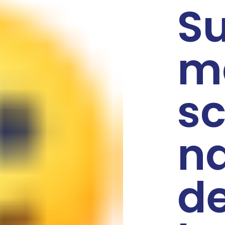
Su
m
s
na
de