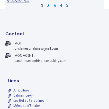
En Savoir Plus
1
2
3
4
5
Contact
MOI:
onslamesurlalune@gmail.com
MON AGENT :
sandrine@sandrine-consulting.com
Liens
Africulture
Calman-Levy
Les Belles Personnes
Mémoire d'Encrier