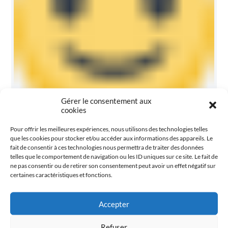
Gérer le consentement aux
cookies
Sur Les Terres De Montesquieu, Pour Le
Pour offrir les meilleures expériences, nous utilisons des technologies telles
Salon Du Livre De La Brède
que les cookies pour stocker et/ou accéder aux informations des appareils. Le
fait de consentir à ces technologies nous permettra de traiter des données
On est là … Sur les terres de Montesquieu, pour le Salon du Livre
telles que le comportement de navigation ou les ID uniques sur ce site. Le fait de
de La Brède, festival de sourires
ne pas consentir ou de retirer son consentement peut avoir un effet négatif sur
certaines caractéristiques et fonctions.
En Savoir Plus
Accepter
Refuser