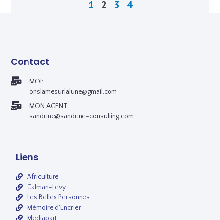
1
2
3
4
Contact
MOI:
onslamesurlalune@gmail.com
MON AGENT :
sandrine@sandrine-consulting.com
Liens
Africulture
Calman-Levy
Les Belles Personnes
Mémoire d'Encrier
Mediapart