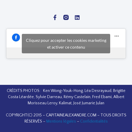
Cliquez pour accepter les cookies marketing
et activer ce contenu
CRÉDITS PHOTOS : Ken Wong-Youk-Hong, Léa Desrayaud, Brigitte
Costa Léardée, Sylvie Darreau, Rémy Castelain, Fred Ebami, Albert
Morisseau Leroy, Kalimat, José Jumarie Julan
COPYRIGHT(C) 2015 – CAPITAINEALEXANDRE.COM – TOUS DROITS
RÉSERVÉS –
Mentions légales
–
Confidentialités