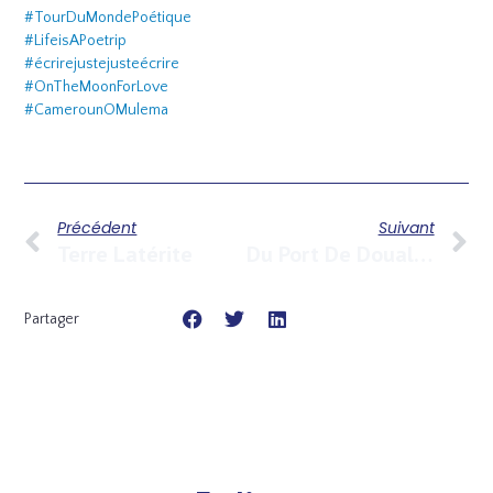
#TourDuMondePoétique
#LifeisAPoetrip
#écrirejustejusteécrire
#OnTheMoonForLove
#CamerounOMulema
Précédent
Suivant
Terre Latérite
Du Port De Douala À Celui De Douarnenez
Partager