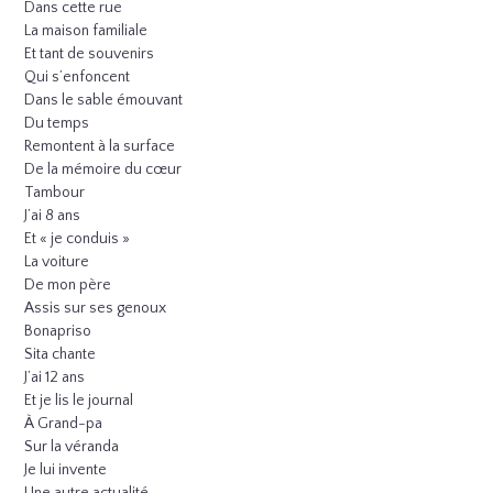
Dans cette rue
La maison familiale
Et tant de souvenirs
Qui s’enfoncent
Dans le sable émouvant
Du temps
Remontent à la surface
De la mémoire du cœur
Tambour
J’ai 8 ans
Et « je conduis »
La voiture
De mon père
Assis sur ses genoux
Bonapriso
Sita chante
J’ai 12 ans
Et je lis le journal
À Grand-pa
Sur la véranda
Je lui invente