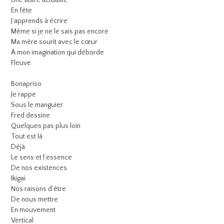
Une autre actualité
En fête
J’apprends à écrire
Même si je ne le sais pas encore
Ma mère sourit avec le cœur
À mon imagination qui déborde
Fleuve
Bonapriso
Je rappe
Sous le manguier
Fred dessine
Quelques pas plus loin
Tout est là
Déjà
Le sens et l’essence
De nos existences
Ikigai
Nos raisons d’être
De nous mettre
En mouvement
Vertical