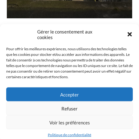
#TourDuMondePoétique
Gérer le consentement aux
#LifeisAPoetrip
cookies
#écrirejustejusteécrire
Pour offrir les meilleures expériences, nous utilisons des technologies telles
#OnTheMoonForLove
que les cookies pour stocker et/ou accéder aux informations des appareils. Le
fait de consentir à ces technologies nous permettra de traiter des données
telles que le comportement de navigation ou les ID uniques sur ce site. Le fait de
ne pas consentir ou de retirer son consentement peut avoir un effet négatif sur
certaines caractéristiques et fonctions.
Précédent
Suivant
Bonapriso
Intranquille Je Marche Dans La Ville
Accepter
Refuser
Partager
Voir les préférences
Politique de confidentialité