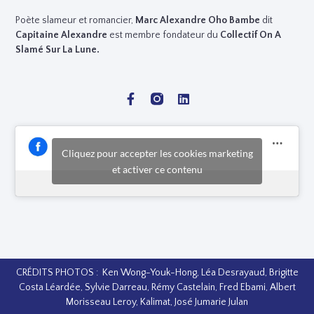
Poète slameur et romancier,
Marc
Alexandre Oho Bambe
dit
Capitaine Alexandre
est membre fondateur du
Collectif On A
Slamé Sur La Lune.
Cliquez pour accepter les cookies marketing
et activer ce contenu
CRÉDITS PHOTOS : Ken Wong-Youk-Hong, Léa Desrayaud, Brigitte
Costa Léardée, Sylvie Darreau, Rémy Castelain, Fred Ebami, Albert
Morisseau Leroy, Kalimat, José Jumarie Julan